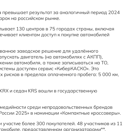
аза превышает результат за аналогичный период 2024
арок на российском рынке.
итывает 130 центров в 75 городах страны, включая
чивает клиентам доступ к покупке автомобилей
ованное заводское решение для удалённого
пускать двигатель (на автомобилях с АКПП),
жении автомобиля, а также записываться на ТО,
истемы доступен сервис «КиберКАСКО». Это
 рисков в пределах оплаченного пробега: 5 000 км,
KRX и седан KRS вошли в государственную
ге медийности среди непродовольственных брендов
 России 2025» в номинации «Компактные кроссоверы».
и участие более 300 покупателей. 48 участников из 11
томобиле, предоставленном организаторами**.