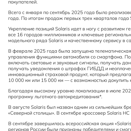
покупателей.
Всего с января по сентябрь 2025 года было реализов
года. По итогам продаж первых трех кварталов года 
Укрепление позиций Solaris идет в ногу с развитием 
все 16 городов-миллионников и ключевые региональн
модельного ряда Solaris и качественному сервису в 
В феврале 2025 года была запущена телематическая 
управления функциями автомобиля со смартфона. Пол
включать световые и звуковые сигналы, получать дан
получать уведомления о штрафах ГИБДД и неоплачен
инновационный страховой продукт, который предлагае
10 000 км или 15 000 км — с возможностью докупить 
Благодаря высокому уровню локализации в июле 2025
программу льготного автокредитования*.
В августе Solaris был назван одним из сильнейших б
«Северной столицы». В сентябре кроссовер Solaris H
В сентябре завершилась всероссийская акция «Solaris
регионов России были признаны победителями и смог