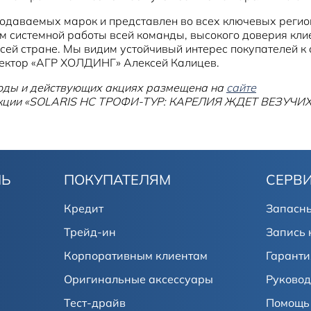
родаваемых марок и представлен во всех ключевых регио
м системной работы всей команды, высокого доверия клие
ей стране. Мы видим устойчивый интерес покупателей к а
ректор «АГР ХОЛДИНГ» Алексей Калицев.
годы и действующих акциях размещена на
сайте
 акции «SOLARIS HC ТРОФИ-ТУР: КАРЕЛИЯ ЖДЕТ ВЕЗУЧИХ
ЛЬ
ПОКУПАТЕЛЯМ
СЕРВ
Кредит
Запасны
Трейд-ин
Запись 
Корпоративным клиентам
Гаранти
Оригинальные аксессуары
Руковод
Тест-драйв
Помощь 