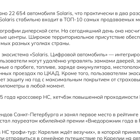
ано 22 654 автомобиля Solaris, что практически в два р
Solaris стабильно входит в ТОП-10 самых продаваемых м
географии дилерской сети. На сегодняшний день она насч
ые центры. Широкое территориальное присутствие обеспе
самых разных уголках страны.
экосистема «Solaris. Цифровой автомобиль» — интегрир
ьзователи могут удалённо управлять замками дверей, за
ные о пробеге, топливе, заряде аккумулятора, местополо
ных проездах по ЦКАД. Кроме того, пользователям экос
т защиту на год с максимальным покрытием от страховых
километры в любой момент.
 года кроссовер HC, хетчбэк повышенной проходимости 
рендов Санкт-Петербурга и занял первое место в рейтин
C стал лауреатом юбилейной премии «Внедорожник года в
 HC трофи-тур: Карелия ждёт везучих», в которой принял
ли отправиться в семейное путешествие по Карелии на ав