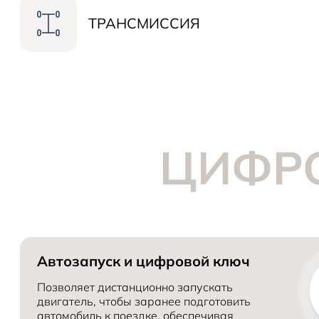
Колесная база (мм)
Разгон 0-100 км/ч (с)
ТРАНСМИССИЯ
Ширина (мм)
Расход топлива по циклу WLTP (л/100км)
Тип двигателя
Объем багажного отделения (л)
Максимальная скорость (км/ч)
Мощность (л.с.)
Тип коробки передач
ЦИФР
Высота (мм)
Объём топливного бака (л)
Максимальный крутящий момент (Нм)
Привод
Количество мест в автомобиле
Объем двигателя (см³)
Количество передач
Автозапуск и цифровой ключ
Позволяет дистанционно запускать
двигатель, чтобы заранее подготовить
автомобиль к поездке, обеспечивая