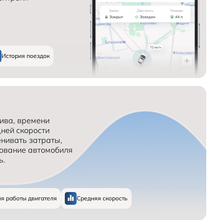
История поездок
ива, времени
дней скорости
енивать затраты,
ование автомобиля
ь.
я работы двигателя
Средняя скорость