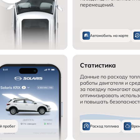
перемещений.
Автомобиль на карте
Статистика
Данные по расходу топл
работы двигателя и сре
за поездку помогают оц
оптимизировать использ
и повышать безопасност
й пробег
Расход топлива
Врем