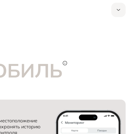
2600
11,6
1750
6,8
Бензиновый | Атмосферный
390
182
123
Механическая / Автоматическая
ОБИЛЬ
1535
50
151
Передний
5
1591
6
 местоположение
сохранять историю
онтроля